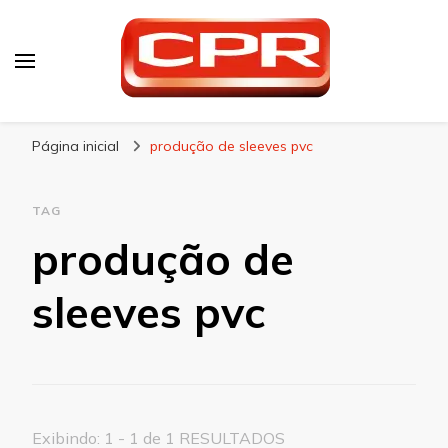
CPR Embalagens
Blog – CPR Embalagens
Página inicial
produção de sleeves pvc
TAG
produção de
sleeves pvc
Exibindo: 1 - 1 de 1 RESULTADOS