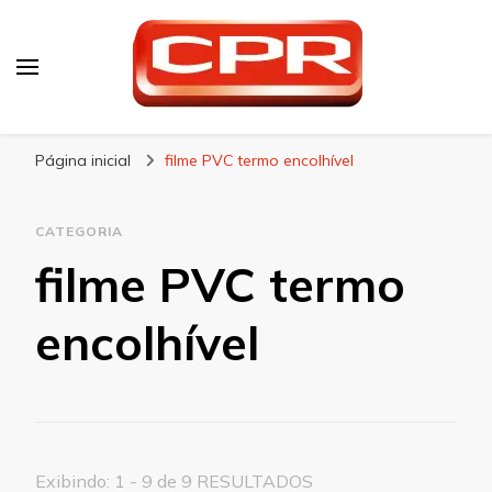
CPR Embalagens
Blog – CPR Embalagens
Página inicial
filme PVC termo encolhível
CATEGORIA
filme PVC termo
encolhível
Exibindo: 1 - 9 de 9 RESULTADOS