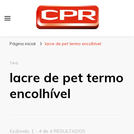
CPR Embalagens
Blog – CPR Embalagens
Página inicial
lacre de pet termo encolhível
TAG
lacre de pet termo
encolhível
Exibindo: 1 - 4 de 4 RESULTADOS