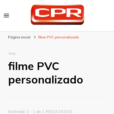
CPR Embalagens
Blog – CPR Embalagens
Página inicial
filme PVC personalizado
TAG
filme PVC
personalizado
Exibindo: 1 - 1 de 1 RESULTADOS