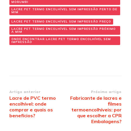
MORUMBI
LACRE PET TERMO ENCOLHÍVEL SEM IMPRESSÃO PERTO DE
MIM
LACRE PET TERMO ENCOLHÍVEL SEM IMPRESSÃO PREÇO
LACRE PET TERMO ENCOLHÍVEL SEM IMPRESSÃO PRÓXIMO
A MIM
ONDE ENCONTRAR LACRE PET TERMO ENCOLHÍVEL SEM
IMPRESSÃO
Navegação de post
Artigo anterior
Próximo artigo
Lacre de PVC termo
Fabricante de lacres e
encolhível: onde
filmes
comprar e quais os
termoencolhíveis: por
benefícios?
que escolher a CPR
Embalagens?