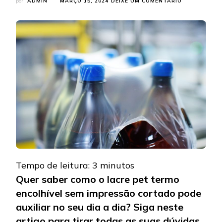
EM
por
ADMIN
MARÇO 15, 2024
DEIXE UM COMENTÁRIO
POR
QUE
UTILIZAR
UM
LACRE
PET
TERMO
ENCOLHÍVEL
SEM
IMPRESSÃO
CORTADO?
Tempo de leitura:
3
minutos
Quer saber como o lacre pet termo
encolhível sem impressão cortado pode
auxiliar no seu dia a dia? Siga neste
artigo para tirar todas as suas dúvidas.